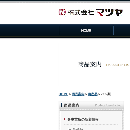
HOME
>
商品案内
>
農産品
> パン類
各事業所の新着情報
畜産品