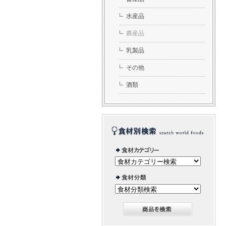
水産品
農産品
乳製品
その他
酒類