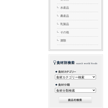
水産品
農産品
乳製品
その他
酒類