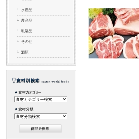
水産品
農産品
乳製品
その他
酒類