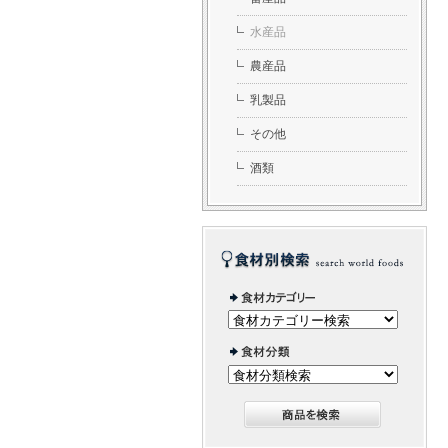
水産品
農産品
乳製品
その他
酒類