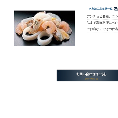
水産加工品商品一覧
アンチョビ各種、ニ
品まで海鮮料理に欠か
でお店ならではの代