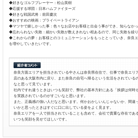
◆好きなゴルフプレーヤー：松山英樹
◆応援する球団：日本ハムファイターズ
◆好きな戦国武将：前田慶次
◆おすすめの映画：プライベートライアン
◆マツヤで嬉しかった事：色々なお店やお客様と出会う事ができ、知らなか
◆忘れられない失敗：細かい失敗が数えきれない程あるので、同じ失敗を繰
◆これからの夢：お客様とのコミュニケーションをもっととっていき、奈良
を増やしていきたいです。
奈良方面エリアを担当されている中さんは奈良県在住で、仕事で奈良エリ
店のある大阪市内に戻り、また奈良の自宅へ帰るという生活をされている
なと思って見ています。
社内ですれ違うときはいつも笑顔で、弊社の基本方針にある「挨拶は何時
を実践されているのがすごいなと思います。
また、正義感の強い人だなと思います。何かおかしいんじゃないか、間違
いかと思ったときはすぐに口に出している姿をよく見ます。
奈良エリアを一人で担当されていることも含めて、会社で貴重な存在であ
いつも笑顔を見せてほしいです。