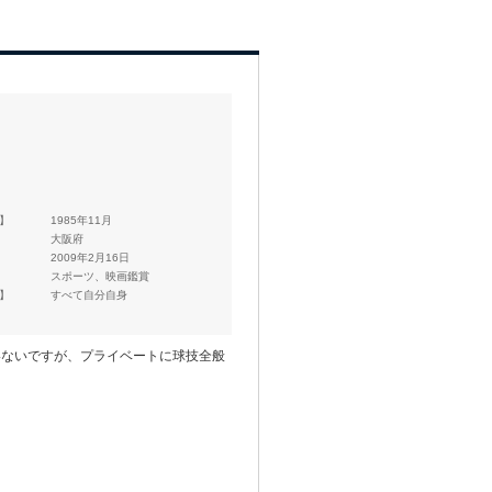
 】
1985年11月
】
大阪府
】
2009年2月16日
スポーツ、映画鑑賞
 】
すべて自分自身
いないですが、プライベートに球技全般