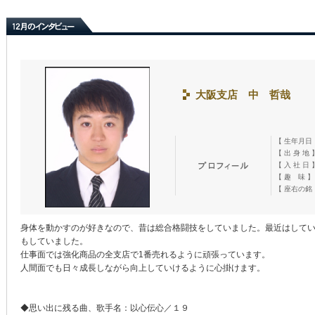
大阪支店 中 哲哉
【 生年月日
【 出 身 地 
【 入 社 日 
【 趣 味 】
【 座右の銘
身体を動かすのが好きなので、昔は総合格闘技をしていました。最近はして
もしていました。
仕事面では強化商品の全支店で1番売れるように頑張っています。
人間面でも日々成長しながら向上していけるように心掛けます。
◆思い出に残る曲、歌手名：以心伝心／１９