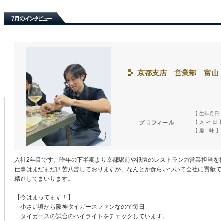
京都支店 営業部 富山
【 生年月日
【 入 社 日 
【 趣 味 】
入社2年目です。昨年の下半期より京都駅前や祇園のレストランの営業担当を
仕事はまだまだ四苦八苦しておりますが、なんとか食らいついて会社に貢献
精進してまいります。
【今はまってます！】
小さい頃から阪神タイガースファンなので毎日
タイガースの試合のハイライトをチェックしています。