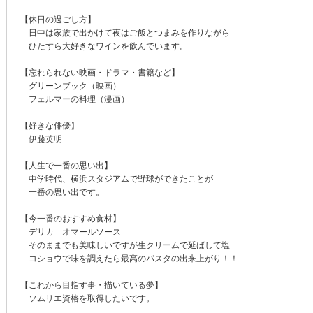
【休日の過ごし方】
日中は家族で出かけて夜はご飯とつまみを作りながら
ひたすら大好きなワインを飲んでいます。
【忘れられない映画・ドラマ・書籍など】
グリーンブック（映画）
フェルマーの料理（漫画）
【好きな俳優】
伊藤英明
【人生で一番の思い出】
中学時代、横浜スタジアムで野球ができたことが
一番の思い出です。
【今一番のおすすめ食材】
デリカ オマールソース
そのままでも美味しいですが生クリームで延ばして塩
コショウで味を調えたら最高のパスタの出来上がり！！
【これから目指す事・描いている夢】
ソムリエ資格を取得したいです。