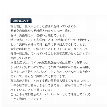
富山君は一見大人しそうな雰囲気を持っていますが、
元航空自衛隊かつ元料理人の血がしっかり流れて
おり、責任感は人一倍強いと感じています。
特に担当しているお客様のことは、絶対に自分でやり遂げたい
という気持ちを持って日々仕事に取り組んでくれています。
大変な時期もあって悩んだこともありましたが、今こうして
毎日一緒に働いてくれていることを京都支店のみんながとても
感謝しています。
京都支店では、ワインの試飲勉強会の後に支店内で食事しな
がら飲んだりするのですが、その際に富山君が京都支店名物と
なりました「舜ちゃんパスタ」というオリジナルパスタを作っ
てくれて、みんなに振舞ってくれています。
富山君が入社してくれて支店の雰囲気も明るくなりましたし、
一年を経て富山君らしさも出てきており、密かに富山ファンが
増えていることを把握しています。
これからも京都支店のスーパールーキーとして活躍してくれる
ことを期待しています！