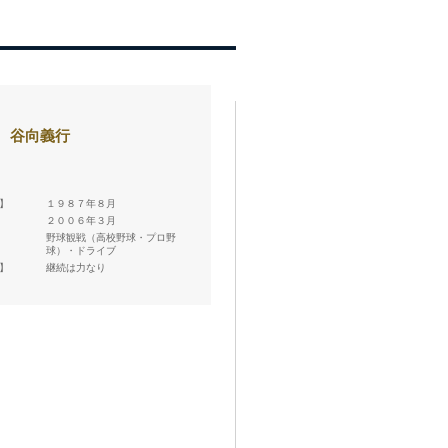
 谷向義行
 】
１９８７年８月
】
２００６年３月
野球観戦（高校野球・プロ野
球）・ドライブ
 】
継続は力なり