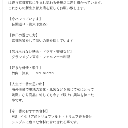
は違う京都支店に生まれ変わる分岐点に差し掛かっています。
これからの新生京都支店を宜しくお願い致します。
【今ハマっています】
仏閣巡り（御朱印集め）
【休日の過ごし方】
京都散策をして憩いの場を探しています
【忘れられない映画・ドラマ・書籍など】
グランメゾン東京・フェルマーの料理
【好きな俳優・歌手】
竹内 涼真 Mr.Children
【人生で一番の思い出】
海外研修で現地の文化・風習などを感じて私にとって
刺激になり商品に対しても今まで以上に興味を持った
事です。
【今一番のおすすめ食材】
FIS イタリア産トリュフソルト・トリュフ香る醤油
シンプルに色々な食材に合わせれる事です。