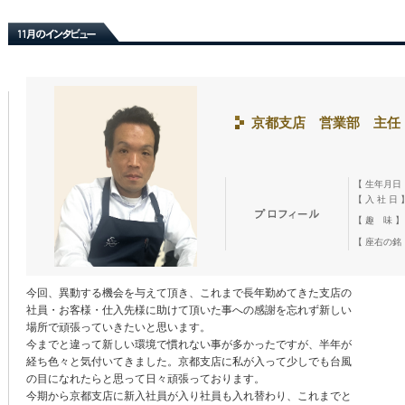
京都支店 営業部 主任
【 生年月日
【 入 社 日 
【 趣 味 】
【 座右の銘
今回、異動する機会を与えて頂き、これまで長年勤めてきた支店の
社員・お客様・仕入先様に助けて頂いた事への感謝を忘れず新しい
場所で頑張っていきたいと思います。
今までと違って新しい環境で慣れない事が多かったですが、半年が
経ち色々と気付いてきました。京都支店に私が入って少しでも台風
の目になれたらと思って日々頑張っております。
今期から京都支店に新入社員が入り社員も入れ替わり、これまでと