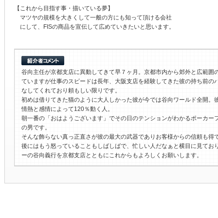
【これから目指す事・描いている夢】
マツヤの規模を大きくして一般の方にも知って頂ける会社
にして、FISの商品を宣伝して広めていきたいと思います。
谷向主任が京都支店に異動してきて早７ヶ月。京都市内から郊外と広範囲
ていますが仕事のスピードは長年、大阪支店を経験してきた彼の持ち前の
なしてくれており頼もしい限りです。
初めは借りてきた猫のように大人しかった彼が今では谷向ワールド全開。
情熱と感情によって120％動く人。
朝一番の「おはようございます」でその日のテンションがわかるポーカー
の男です。
そんな飾らない真っ正直さが彼の最大の武器でありお客様からの信頼も得
後にはもう怒っていることもしばしばで、忙しい人だなぁと横目に見てお
ーの谷向義行を京都支店とともにこれからもよろしくお願いします。