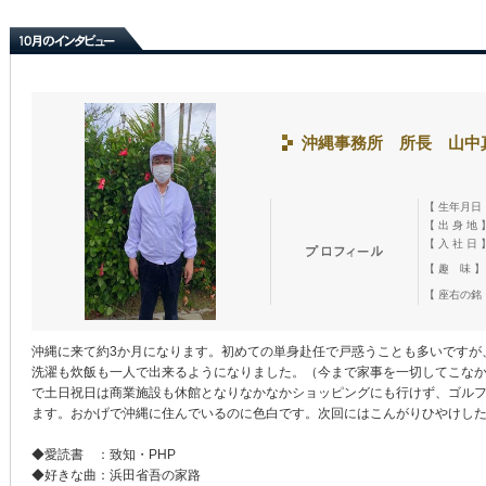
沖縄事務所 所長 山中
【 生年月日
【 出 身 地 
【 入 社 日 
【 趣 味 】
【 座右の銘
沖縄に来て約3か月になります。初めての単身赴任で戸惑うことも多いですが
洗濯も炊飯も一人で出来るようになりました。（今まで家事を一切してこな
で土日祝日は商業施設も休館となりなかなかショッピングにも行けず、ゴル
ます。おかげで沖縄に住んでいるのに色白です。次回にはこんがりひやけし
◆愛読書 ：致知・PHP
◆好きな曲：浜田省吾の家路