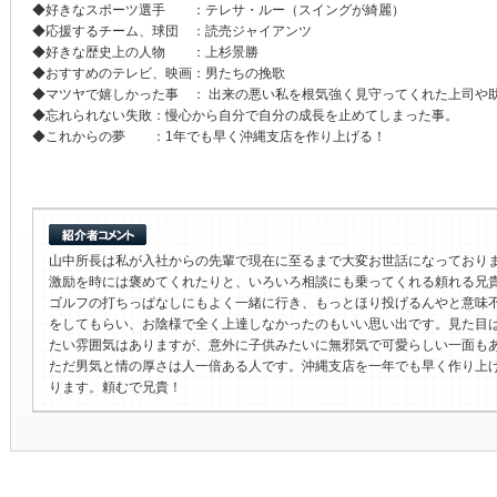
◆好きなスポーツ選手 ：テレサ・ルー（スイングが綺麗）
◆応援するチーム、球団 ：読売ジャイアンツ
◆好きな歴史上の人物 ：上杉景勝
◆おすすめのテレビ、映画：男たちの挽歌
◆マツヤで嬉しかった事 ： 出来の悪い私を根気強く見守ってくれた上司や
◆忘れられない失敗：慢心から自分で自分の成長を止めてしまった事。
◆これからの夢 ：1年でも早く沖縄支店を作り上げる！
山中所長は私が入社からの先輩で現在に至るまで大変お世話になっており
激励を時には褒めてくれたりと、いろいろ相談にも乗ってくれる頼れる兄
ゴルフの打ちっぱなしにもよく一緒に行き、もっとほり投げるんやと意味
をしてもらい、お陰様で全く上達しなかったのもいい思い出です。見た目
たい雰囲気はありますが、意外に子供みたいに無邪気で可愛らしい一面も
ただ男気と情の厚さは人一倍ある人です。沖縄支店を一年でも早く作り上
ります。頼むで兄貴！