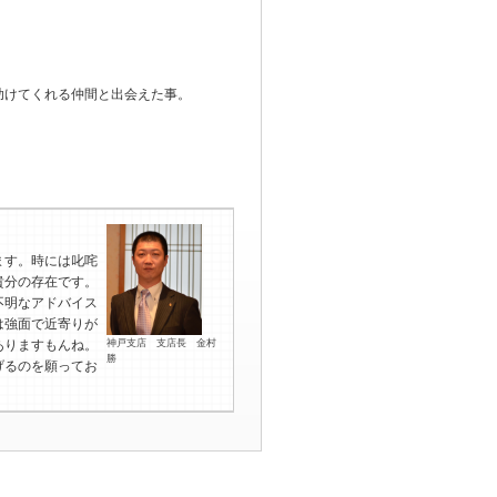
助けてくれる仲間と出会えた事。
ます。時には叱咤
貴分の存在です。
不明なアドバイス
は強面で近寄りが
ありますもんね。
神戸支店 支店長 金村
勝
げるのを願ってお