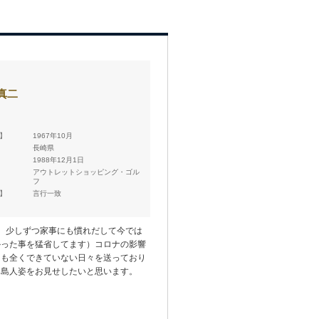
真二
 】
1967年10月
】
長崎県
】
1988年12月1日
アウトレットショッピング・ゴル
フ
 】
言行一致
、少しずつ家事にも慣れだして今では
かった事を猛省してます）コロナの影響
フも全くできていない日々を送っており
た島人姿をお見せしたいと思います。